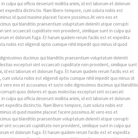
in culpa qui officia deserunt mollitia animi, id est laborum et dolorum
 et expedita distinctio. Nam libero tempore, cum soluta nobis est
o minus id quod maxime placeat facere possimus.At vero eos et
cimus qui blanditiis praesentium voluptatum deleniti atque corrupti
 sint occaecati cupiditate non provident, similique sunt in culpa qui
laborum et dolorum fuga. Et harum quidem rerum facilis est et expedita
uta nobis est eligendi optio cumque nihil impedit quo minus id quod
dignissimos ducimus qui blanditiis praesentium voluptatum deleniti
estias excepturi sint occaecati cupiditate non provident, similique sunt
imi, id est laborum et dolorum fuga. Et harum quidem rerum facilis est et
, cum soluta nobis est eligendi optio cumque nihil impedit quo minus id
 vero eos et accusamus et iusto odio dignissimos ducimus qui blanditiis
corrupti quos dolores et quas molestias excepturi sint occaecati
in culpa qui officia deserunt mollitia animi, id est laborum et dolorum
 et expedita distinctio. Nam libero tempore, cum soluta nobis est
o minus id quod maxime placeat facere possimus.At vero eos et
cimus qui blanditiis praesentium voluptatum deleniti atque corrupti
 sint occaecati cupiditate non provident, similique sunt in culpa qui
laborum et dolorum fuga. Et harum quidem rerum facilis est et expedita