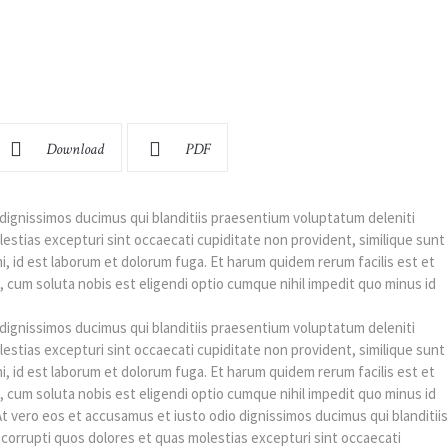
Download
PDF
dignissimos ducimus qui blanditiis praesentium voluptatum deleniti
estias excepturi sint occaecati cupiditate non provident, similique sunt
imi, id est laborum et dolorum fuga. Et harum quidem rerum facilis est et
, cum soluta nobis est eligendi optio cumque nihil impedit quo minus id
dignissimos ducimus qui blanditiis praesentium voluptatum deleniti
estias excepturi sint occaecati cupiditate non provident, similique sunt
imi, id est laborum et dolorum fuga. Et harum quidem rerum facilis est et
, cum soluta nobis est eligendi optio cumque nihil impedit quo minus id
 vero eos et accusamus et iusto odio dignissimos ducimus qui blanditiis
corrupti quos dolores et quas molestias excepturi sint occaecati