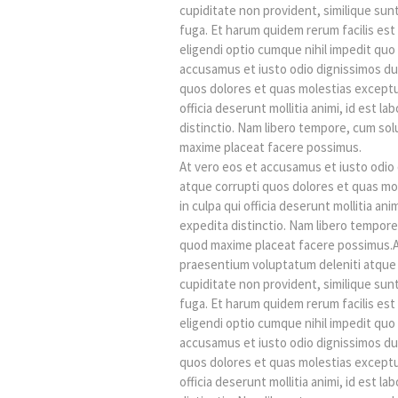
cupiditate non provident, similique sunt 
fuga. Et harum quidem rerum facilis est
eligendi optio cumque nihil impedit qu
accusamus et iusto odio dignissimos du
quos dolores et quas molestias excepturi
officia deserunt mollitia animi, id est 
distinctio. Nam libero tempore, cum sol
maxime placeat facere possimus.
At vero eos et accusamus et iusto odio 
atque corrupti quos dolores et quas mol
in culpa qui officia deserunt mollitia an
expedita distinctio. Nam libero tempore
quod maxime placeat facere possimus.At
praesentium voluptatum deleniti atque 
cupiditate non provident, similique sunt 
fuga. Et harum quidem rerum facilis est
eligendi optio cumque nihil impedit qu
accusamus et iusto odio dignissimos du
quos dolores et quas molestias excepturi
officia deserunt mollitia animi, id est 