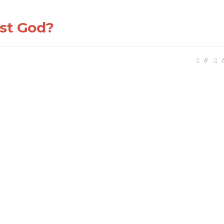
st God?
0