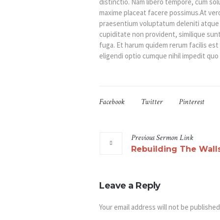
distinctio. Nam libero tempore, cum sol
maxime placeat facere possimus.At vero
praesentium voluptatum deleniti atque 
cupiditate non provident, similique sunt 
fuga. Et harum quidem rerum facilis est
eligendi optio cumque nihil impedit qu
Facebook
Twitter
Pinterest
Previous
Sermon
Link
Rebuilding The Wall
Leave a Reply
Your email address will not be published