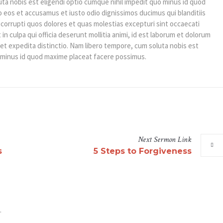
uta nobis est eligendi optio cumque nihil impedit quo minus id quod
 eos et accusamus et iusto odio dignissimos ducimus qui blanditiis
corrupti quos dolores et quas molestias excepturi sint occaecati
in culpa qui officia deserunt mollitia animi, id est laborum et dolorum
 et expedita distinctio. Nam libero tempore, cum soluta nobis est
o minus id quod maxime placeat facere possimus.
Next
Sermon
Link
s
5 Steps to Forgiveness
.