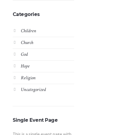
Categories
Children
Church
God
Hope
Religion
Uncategorized
Single Event Page
This is a single event page with