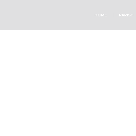
HOME
PARISH
hy Should I Trust Go
Home
»
Sermons
»
Why Should I Trust God?